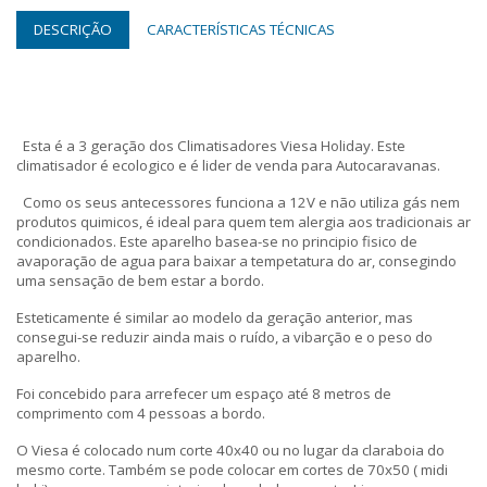
DESCRIÇÃO
CARACTERÍSTICAS TÉCNICAS
Esta é a 3 geração dos Climatisadores Viesa Holiday. Este
climatisador é ecologico e é lider de venda para Autocaravanas.
Como os seus antecessores funciona a 12V e não utiliza gás nem
produtos quimicos, é ideal para quem tem alergia aos tradicionais ar
condicionados. Este aparelho basea-se no principio fisico de
avaporação de agua para baixar a tempetatura do ar, consegindo
uma sensação de bem estar a bordo.
Esteticamente é similar ao modelo da geração anterior, mas
consegui-se reduzir ainda mais o ruído, a vibarção e o peso do
aparelho.
Foi concebido para arrefecer um espaço até 8 metros de
comprimento com 4 pessoas a bordo.
O Viesa é colocado num corte 40x40 ou no lugar da claraboia do
mesmo corte. Também se pode colocar em cortes de 70x50 ( midi