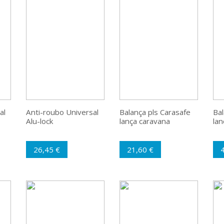
al
Anti-roubo Universal
Balança pls Carasafe
Bal
Alu-lock
lança caravana
lan
26,45 €
21,60 €
4