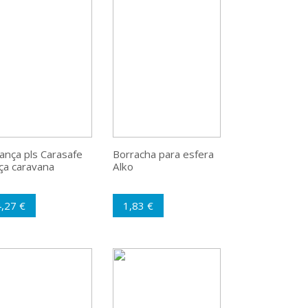
ança pls Carasafe
Borracha para esfera
ça caravana
Alko
,27 €
1,83 €