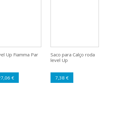
vel Up Fiamma Par
Saco para Calço roda
level Up
27,06 €
7,38 €