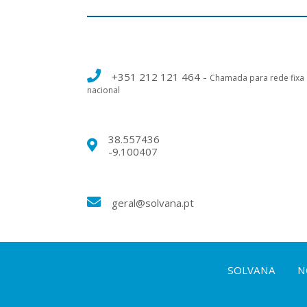
+351 212 121 464
-
Chamada para rede fixa
nacional
38.557436
-9.100407
geral@solvana.pt
SOLVANA
N