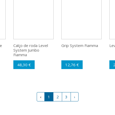
e
Calço de roda Level
Grip System Fiamma
Le
System Jumbo
Fiamma
48,30 €
12,76 €
‹
1
2
3
›