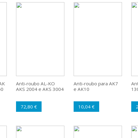
AK
Anti-roubo AL-KO
Anti-roubo para AK7
An
50
AKS 2004 e AKS 3004
e AK10
13
72,80 €
10,04 €