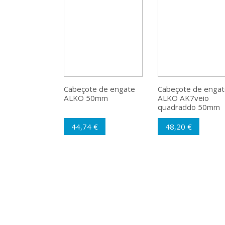
Cabeçote de engate
Cabeçote de engat
ALKO 50mm
ALKO AK7veio
quadraddo 50mm
44,74 €
48,20 €