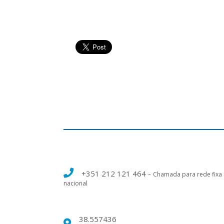
+351 212 121 464
-
Chamada para rede fixa
nacional
38.557436