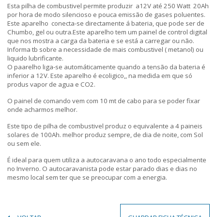
Esta pilha de combustivel permite produzir a12V até 250 Watt 20Ah
por hora de modo silencioso e pouca emissão de gases poluentes.
Este aparelho conecta-se directamente á bateria, que pode ser de
Chumbo, gel ou outra.Este aparelho tem um painel de control digital
que nos mostra a carga da bateria e se está a carregar ou não.
Informa tb sobre a necessidade de mais combustivel ( metanol) ou
liquido lubrificante.
O paarelho liga-se automáticamente quando a tensão da bateria é
inferior a 12V. Este aparelho é ecoligico,, na medida em que só
produs vapor de agua e CO2.
O painel de comando vem com 10 mt de cabo para se poder fixar
onde acharmos melhor.
Este tipo de pilha de combustivel produz o equivalente a 4 paineis
solares de 100Ah. melhor produz sempre, de dia de noite, com Sol
ou sem ele.
É ideal para quem utiliza a autocaravana o ano todo especialmente
no Inverno. O autocaravanista pode estar parado dias e dias no
mesmo local sem ter que se preocupar com a energia.