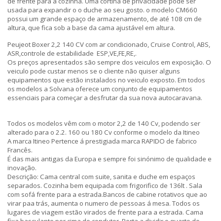
de frente para a cozinha. Uma cortina de privacidade pode ser
usada para expandir o o duche ao seu gosto. o modelo CM660
possui um grande espaço de armazenamento, de até 108 cm de
altura, que fica sob a base da cama ajustável em altura.
Peujeot Boxer 2,2 140 CV com ar condicionado, Cruise Control, ABS,
ASR,controle de estabilidade ESP,VE,FE,RE,.
Os preços apresentados são sempre dos veiculos em exposição. O
veiculo pode custar menos se o cliente não quiser alguns
equipamentos que estão instalados no veiculo exposto. Em todos
os modelos a Solvana oferece um conjunto de equipamentos
essenciais para começar a desfrutar da sua nova autocaravana.
Todos os modelos vêm com o motor 2,2 de 140 Cv, podendo ser
alterado para o 2.2. 160 ou 180 Cv conforme o modelo da Itineo
A marca Itineo Pertence á prestigiada marca RAPIDO de fabrico
Francês.
É das mais antigas da Europa e sempre foi sinónimo de qualidade e
inovação.
Descrição: Cama central com suite, sanita e duche em espaços
separados. Cozinha bem equipada com frigorifico de 136lt . Sala
com sofá frente para a estrada.Bancos de cabine rotativos que ao
virar paa trás, aumenta o numero de pessoas á mesa. Todos os
lugares de viagem estão virados de frente para a estrada. Cama