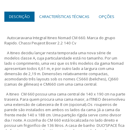
DESCRIÇÃO
CARACTERÍSTICAS TÉCNICAS
OPÇÕES
Autocaravana Integral Itineo Nomad CM 660. Marca do grupo
Rapido. Chassi Peujeot Boxer 2.2 140 Cv
A Itineo decidiu lançar nesta temporada uma nova série de
modelos classe A, cuja particularidade está no tamanho. Por um
lado o comprimento, uma vez que os três modelos da gama Nomad
apresentam todos 6,61 m, e por outro lado a largura com uma
dimensão de 2,19 m. Dimensões relativamente compactas,
acomodando três layouts sob os nomes CS660 (beliches), CJ660
(camas de gêmeas) e CM660 com uma cama central.
A Itineo CM 660 possui uma cama central de 140 x 190 cm na parte
traseira. Para quem procura uma cama maior, a ITINEO desenvolveu
uma extensão de cabeceira de 8 cm (opcional).Os roupeiros de
parede são instalados em ambos os lados da cama. Já a cama da
frente mede 140 x 188 cm. Uma partição rígida serve como divisor
dia / noite. A cozinha do CM 660 está localizada no lado direito e
possui um frigorifico de 136 litros. A casa de banho DUO’SPACE fica