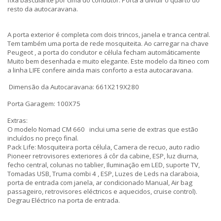
fixa basculante por cima do condutor. Porta a dividir o quarto do
resto da autocaravana.
A porta exterior é completa com dois trincos, janela e tranca central.
Tem também uma porta de rede mosquiteita. Ao carregar na chave
Peugeot , a porta do condutor e célula fecham automáticamente
Muito bem desenhada e muito elegante. Este modelo da Itineo com
a linha LIFE confere ainda mais conforto a esta autocaravana.
Dimensão da Autocaravana: 661X219X280
Porta Garagem: 100X75
Extras:
O modelo Nomad CM 660 inclui uma serie de extras que estão
incluídos no preço final.
Pack Life: Mosquiteira porta célula, Camera de recuo, auto radio
Pioneer retrovisores exteriores á côr da cabine, ESP, luz diurna,
fecho central, colunas no tablier, Iluminação em LED, suporte TV,
Tomadas USB, Truma combi 4 , ESP, Luzes de Leds na claraboia,
porta de entrada com janela, ar condicionado Manual, Air bag
passageiro, retrovisores eléctricos e aquecidos, cruise control).
Degrau Eléctrico na porta de entrada.