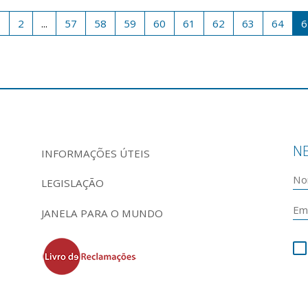
1
2
...
57
58
59
60
61
62
63
64
6
N
INFORMAÇÕES ÚTEIS
LEGISLAÇÃO
JANELA PARA O MUNDO