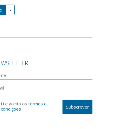
5
›
EWSLETTER
Li e aceito os
termos e
Subscrever
condições