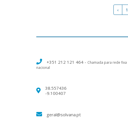
‹
+351 212 121 464
-
Chamada para rede fixa
nacional
38.557436
-9.100407
geral@solvana.pt