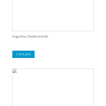
Frigorifico Thetford N180
1 574,40 €