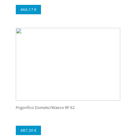
466,17 €
Frigorifico Dometic/Waeco RF 62
487,30 €