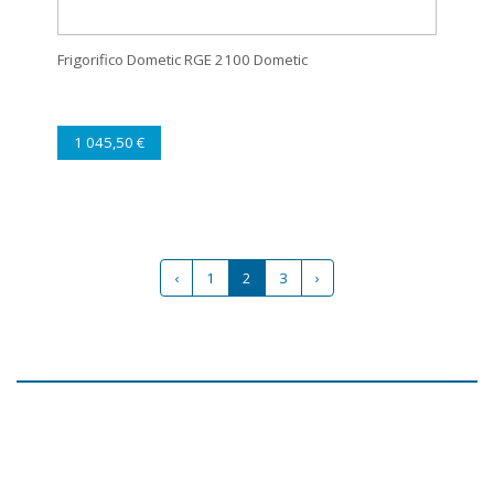
Frigorifico Dometic RGE 2100 Dometic
1 045,50 €
‹
1
2
3
›