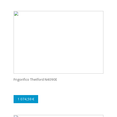
Frigorifico Thetford N4090E
1 074,59 €