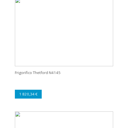
Frigorifico Thetford N4145
1 820,34 €