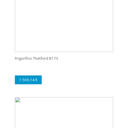
Frigorifico Thetford N175
1 569,14 €