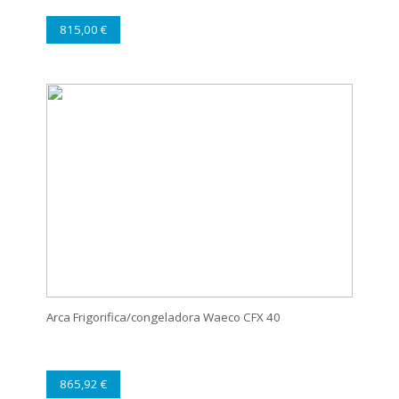
815,00 €
Arca Frigorifica/congeladora Waeco CFX 40
865,92 €