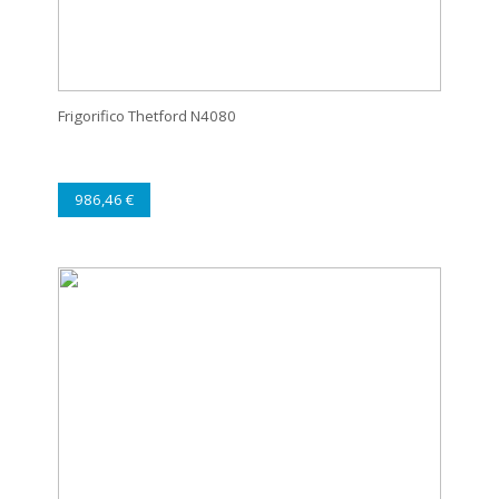
Frigorifico Thetford N4080
986,46 €