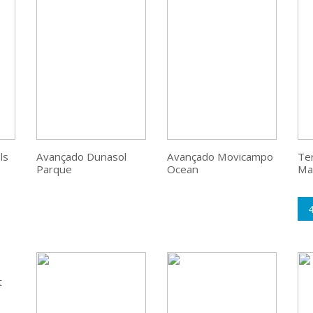
ls
Avançado Dunasol
Avançado Movicampo
Te
Parque
Ocean
Mar
t