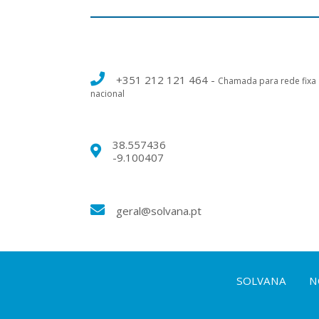
+351 212 121 464
-
Chamada para rede fixa
nacional
38.557436
-9.100407
geral@solvana.pt
SOLVANA
N