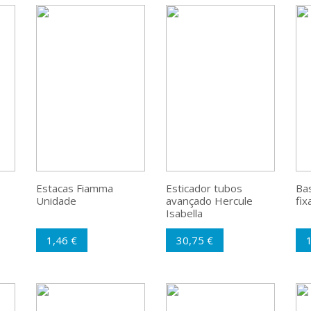
Estacas Fiamma
Esticador tubos
Ba
Unidade
avançado Hercule
fix
Isabella
1,46 €
30,75 €