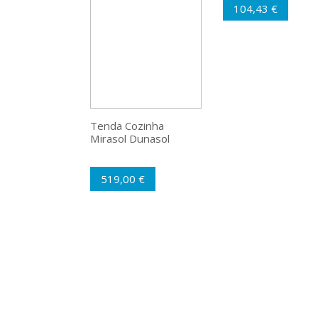
104,43 €
Tenda Cozinha
Mirasol Dunasol
519,00 €