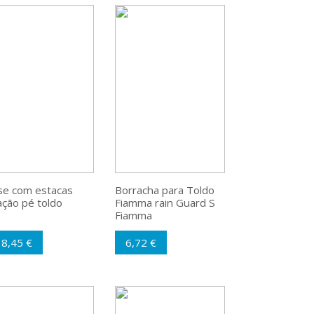
se com estacas
Borracha para Toldo
ação pé toldo
Fiamma rain Guard S
Fiamma
18,45 €
6,72 €