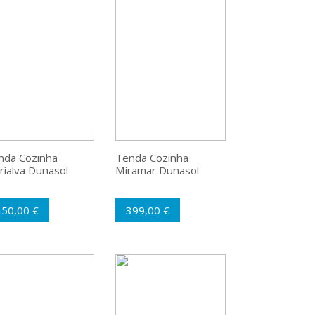
nda Cozinha
Tenda Cozinha
ialva Dunasol
Miramar Dunasol
450,00 €
399,00 €