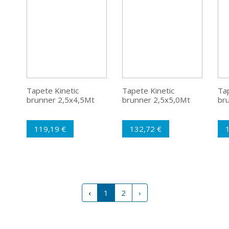
Tapete Kinetic
Tapete Kinetic
Tap
brunner 2,5x4,5Mt
brunner 2,5x5,0Mt
br
119,19 €
132,72 €
‹
1
2
›