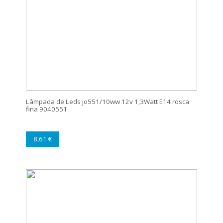
Lâmpada de Leds jo551/10ww 12v 1,3Watt E14 rosca
fina 9040551
8,61 €