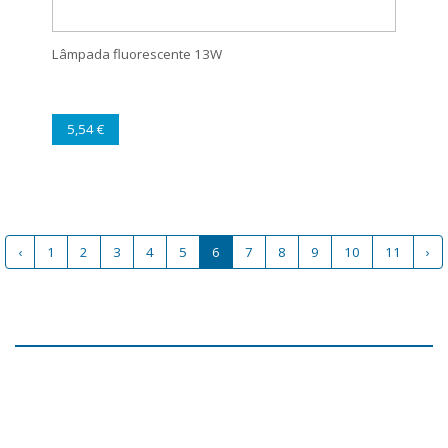
Lâmpada fluorescente 13W
5,54 €
‹
1
2
3
4
5
6
7
8
9
10
11
›