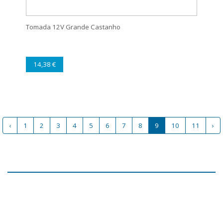
Tomada 12V Grande Castanho
14,38 €
‹
1
2
3
4
5
6
7
8
9
10
11
›